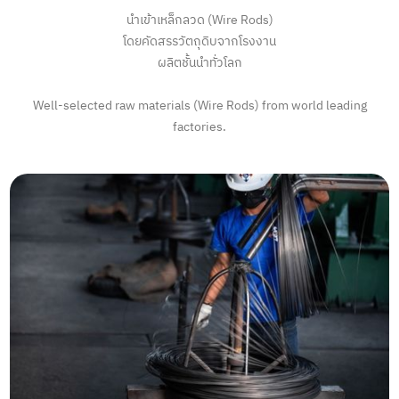
นำเข้าเหล็กลวด (Wire Rods)
โดยคัดสรรวัตถุดิบจากโรงงาน
ผลิตชั้นนำทั่วโลก
Well-selected raw materials (Wire Rods) from world leading
factories.