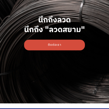
นึกถึงลวด
นึกถึง "ลวดสยาม"
ติดต่อเรา